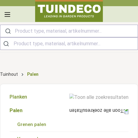
hoofdinhoud
Product type, materiaal, artikelnummer...
Tuinhout
Palen
Planken
Palen
Grenen planken
Grenen palen
Vuren planken