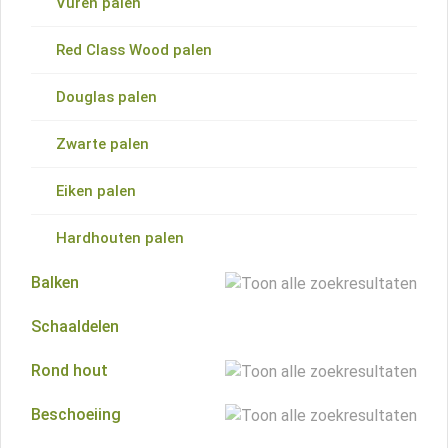
Vuren palen
Red Class Wood planken
Red Class Wood palen
Douglas planken
Douglas palen
Thermoline planken
Zwarte palen
Zwarte planken
Eiken palen
Eiken planken
Hardhouten palen
Hardhouten planken
Balken
Schaaldelen
Grenen balken
Rond hout
Vuren balken
Beschoeiing
Palissaden
Red Class Wood balken