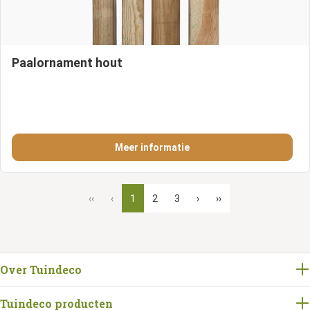
Paalornament hout
Meer informatie
‹‹
‹
1
2
3
›
››
Over Tuindeco
Tuindeco producten