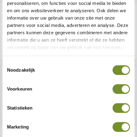
personaliseren, om functies voor social media te bieden
en om ons websiteverkeer te analyseren. Ook delen we
Berton betonpoer kleine vellingkant
informatie over uw gebruik van onze site met onze
partners voor social media, adverteren en analyse. Deze
partners kunnen deze gegevens combineren met andere
informatie die u aan ze heeft verstrekt of die ze hebben
verzameld op basis van uw gebruik van hun services.
Meer informatie
Toestemmingsselectie
Noodzakelijk
Voorkeuren
Statistieken
Marketing
Hoogteverstelling deluxe RVS