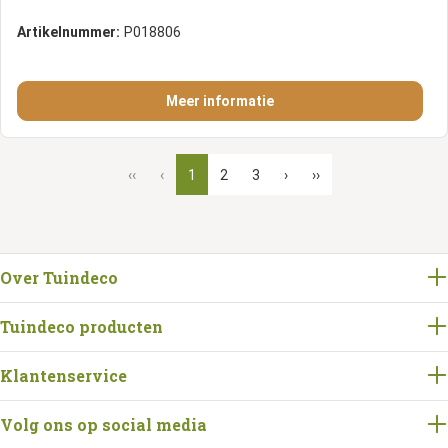
Artikelnummer:
P018806
Meer informatie
‹‹
‹
1
2
3
›
››
Over Tuindeco
Tuindeco producten
Klantenservice
Volg ons op social media