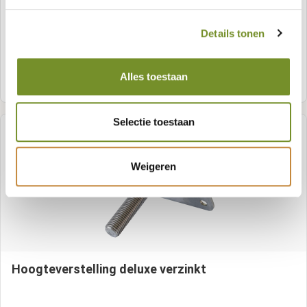
Details tonen
Alles toestaan
Meer informatie
Selectie toestaan
Weigeren
Hoogteverstelling deluxe verzinkt