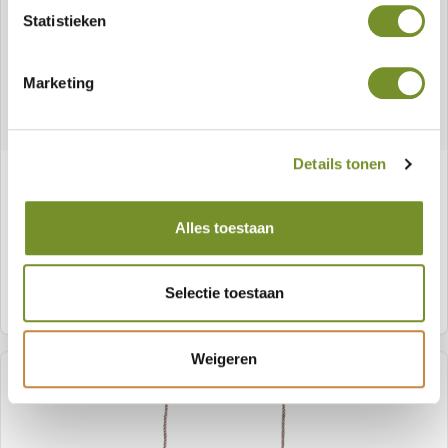
Statistieken
Marketing
Details tonen
Rubber schommelzitje met ketting
Alles toestaan
Artikelnummer:
P019169
Selectie toestaan
Meer informatie
Weigeren