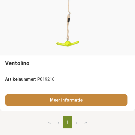
Ventolino
Artikelnummer:
P019216
Meer informatie
‹‹
‹
1
›
››