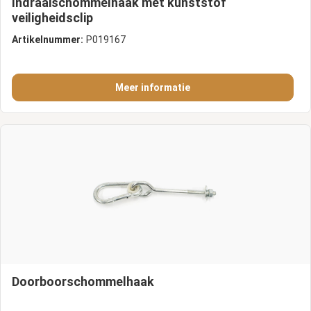
Indraaischommelhaak met kunststof
veiligheidsclip
Artikelnummer:
P019167
Meer informatie
Doorboorschommelhaak