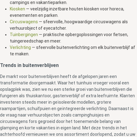
campings en vakantieparken.
Kiosken
— veelzijdig inzetbare houten kiosken voor horeca,
evenementen en parken.
Circuswagens
— sfeervolle, hoogwaardige circuswagens als
verhuurobject of eyecatcher.
Tuinbergingen
— praktische opbergoplossingen voor fietsen,
tuingereedschap en meer.
Verlichting
— sfeervolle buitenverlichting om elk buitenverblijf af
te maken.
Trends in buitenverblijven
De markt voor buitenverblijven heeft de afgelopen jaren een
transformatie doorgemaakt. Waar het tuinhuis vroeger vooral een
opslagplek was, zien we nu een sterke groei van buitenverblijven die
fungeren als thuiskantoor, gastenverblijf of extra leefruimte. Klanten
investeren steeds meer in geïsoleerde modellen, grotere
raampartijen, schuifpuien en geïntegreerde verlichting. Daarnaast is
de vraag naar verhuurobjecten zoals campinghuisjes en
circuswagens fors gegroeid door het toenemende belang van
glamping en korte vakanties in eigen land. Met deze trends in het
achterhoofd vernieuwen we ons assortiment doorlopend, zodat u uw