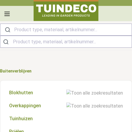
hoofdinhoud
Product type, materiaal, artikelnummer...
Buitenverblijven
Blokhutten
Overkappingen
Zadeldak blokhutten
Tuinhuizen
Plat dak overkappingen
Kapschuur blokhutten
Priëlen