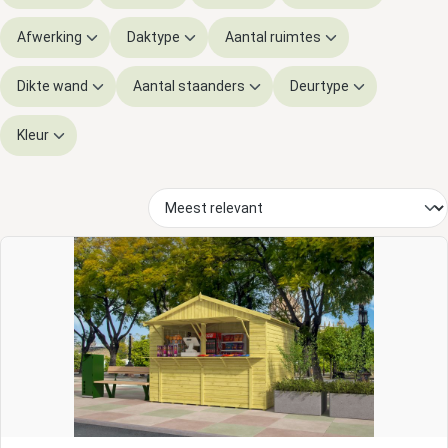
Afwerking
Daktype
Aantal ruimtes
Dikte wand
Aantal staanders
Deurtype
Kleur