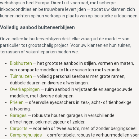
webshops in heel Europa. Direct uit voorraad, met scherpe
inkoopcondities en betrouwbare levertijden — zodat uw klanten zich
kunnen richten op hun verkoop in plaats van op logistieke uitdagingen.
Volledig aanbod buitenverblijven
Onze collectie buitenverblijven dekt elke vraag uit de markt — van
particulier tot grootschalig project. Voor uw klanten en hun tuinen,
terrassen of vakantieparken bieden we:
Blokhutten
— het grootste aanbod in stijlen, vormen en maten,
van compacte modellen tot luxe varianten met veranda.
Tuinhuizen
— volledig personaliseerbaar met grote ramen,
dubbele deuren en diverse afwerkingen.
Overkappingen
— ruim aanbod in vrijstaande en aangebouwde
modellen, met diverse daktypen.
Priëlen
— sfeervolle eyecatchers in zes-, acht- of tienhoekige
uitvoering.
Garages
— robuuste houten garages in verschillende
afmetingen, ook met zijdeur of zolder.
Carports
— voor één of twee auto's, met of zonder bergingsdeel.
Campinghuisjes
— comfortabele, robuuste verhuurmodellen voor