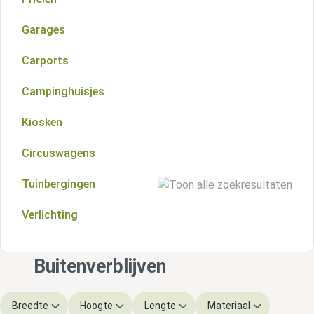
Zadeldak overkappingen
Schilddak blokhutten
Garages
Kapschuren
Wolfskap blokhutten
Carports
Veranda's
Platdak blokhutten
Campinghuisjes
Aluminium overkappingen
Meerhoekigdak blokhutten
Kiosken
Lessenaarsdak blokhutten
Circuswagens
Startersets
Tuinbergingen
Vloeren
Verlichting
Houten tuinbergingen
Metalen tuinbergingen
Buitenverblijven
Breedte
Hoogte
Lengte
Materiaal