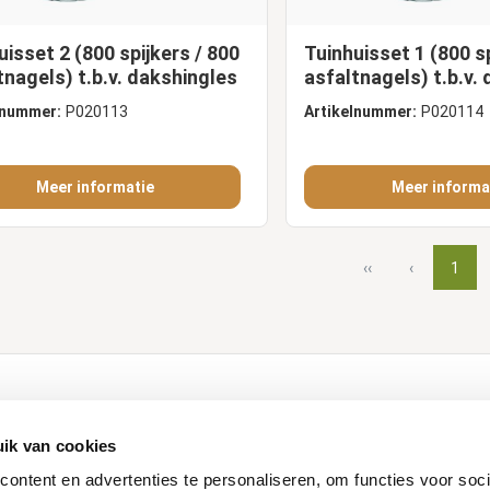
uisset 2 (800 spijkers / 800
Tuinhuisset 1 (800 s
tnagels) t.b.v. dakshingles
asfaltnagels) t.b.v. 
lnummer:
P020113
Artikelnummer:
P020114
Meer informatie
Meer informa
‹‹
‹
1
ducten
Klantenservice
ik van cookies
Contact
ontent en advertenties te personaliseren, om functies voor soci