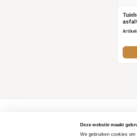
Tuinh
asfal
Artike
Over Tuindeco
Tuindeco pro
Deze website maakt gebru
Over Tuindeco
Configurator
We gebruiken cookies om c