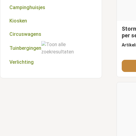
Campinghuisjes
Aluminium overkappingen
Kiosken
Storm
Circuswagens
per s
Artike
Tuinbergingen
Verlichting
Houten tuinbergingen
Metalen tuinbergingen