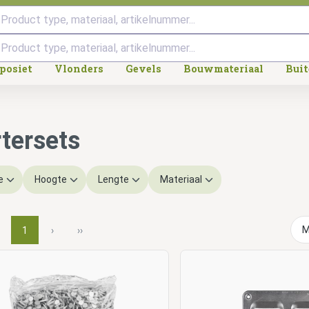
Product type, materiaal, artikelnummer...
posiet
Vlonders
Gevels
Bouwmateriaal
Bui
rtersets
e
Hoogte
Lengte
Materiaal
1
›
››