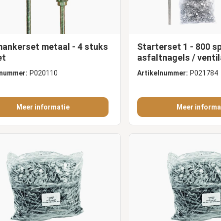
ankerset metaal - 4 stuks
Starterset 1 - 800 sp
et
asfaltnagels / ventil
stormankerset
lnummer:
P020110
Artikelnummer:
P021784
Meer informatie
Meer informa