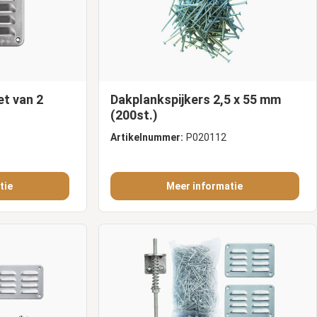
et van 2
Dakplankspijkers 2,5 x 55 mm
(200st.)
Artikelnummer:
P020112
tie
Meer informatie