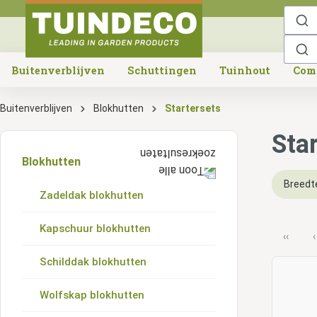
o search
Skip to main navigation
Buitenverblijven
Schuttingen
Tuinhout
Com
Buitenverblijven
Blokhutten
Startersets
Sta
Blokhutten
Breedt
Zadeldak blokhutten
Kapschuur blokhutten
‹‹
‹
Schilddak blokhutten
Wolfskap blokhutten