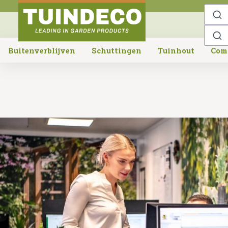
o search
Skip to main navigation
Buitenverblijven
Schuttingen
Tuinhout
Com