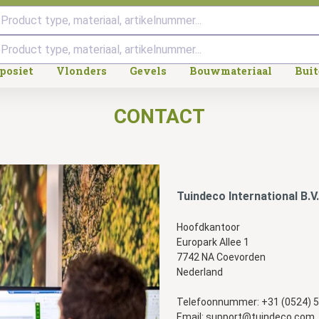
Product type, materiaal, artikelnummer...
posiet
Vlonders
Gevels
Bouwmateriaal
Bui
CONTACT
Tuindeco International B.V.
Hoofdkantoor
Europark Allee 1
7742 NA Coevorden
Nederland
Telefoonnummer: +31 (0524) 5
Email:
support@tuindeco.com