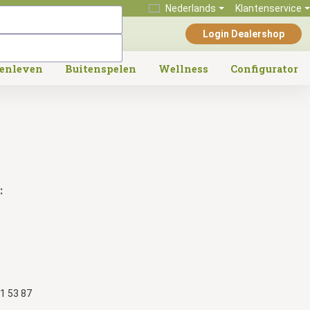
Nederlands
Klantenservice
Login Dealershop
tenleven
Buitenspelen
Wellness
Configurator
:
1 53 87