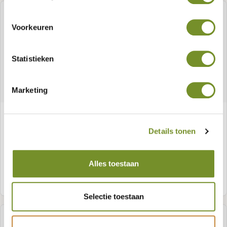
Voorkeuren
Statistieken
Marketing
Tuinkast Vaals vuren groen geïmpregneerd incl.
dakleer
Details tonen
Artikelnummer:
P018189
Alles toestaan
Meer informatie
Selectie toestaan