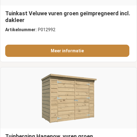
Tuinkast Veluwe vuren groen geïmpregneerd incl.
dakleer
Artikelnummer:
P012992
Meer informatie
Tuinberging Hagenow, vuren groen