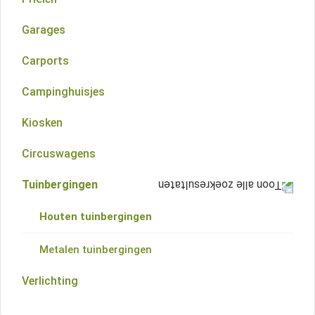
Zadeldak overkappingen
Schilddak blokhutten
Garages
Kapschuren
Wolfskap blokhutten
Carports
Veranda's
Platdak blokhutten
Campinghuisjes
Aluminium overkappingen
Meerhoekigdak blokhutten
Kiosken
Lessenaarsdak blokhutten
Circuswagens
Startersets
Tuinbergingen
Vloeren
Houten tuinbergingen
Metalen tuinbergingen
Verlichting