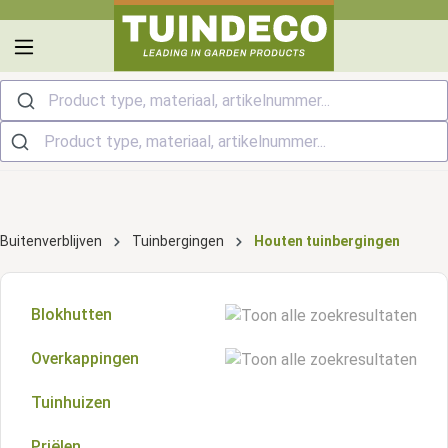
hoofdinhoud
Product type, materiaal, artikelnummer...
Buitenverblijven
Tuinbergingen
Houten tuinbergingen
Blokhutten
Overkappingen
Zadeldak blokhutten
Tuinhuizen
Plat dak overkappingen
Kapschuur blokhutten
Priëlen