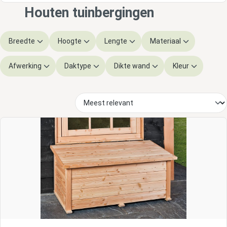
Houten tuinbergingen
Breedte
Hoogte
Lengte
Materiaal
Afwerking
Daktype
Dikte wand
Kleur