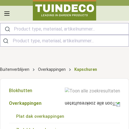
hoofdinhoud
Product type, materiaal, artikelnummer...
Buitenverblijven
Overkappingen
Kapschuren
Blokhutten
Overkappingen
Zadeldak blokhutten
Plat dak overkappingen
Kapschuur blokhutten