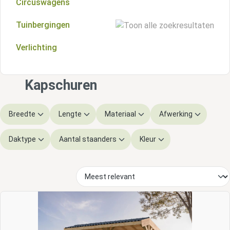
Circuswagens
Tuinbergingen
Verlichting
Houten tuinbergingen
Metalen tuinbergingen
Kapschuren
Breedte
Lengte
Materiaal
Afwerking
Daktype
Aantal staanders
Kleur