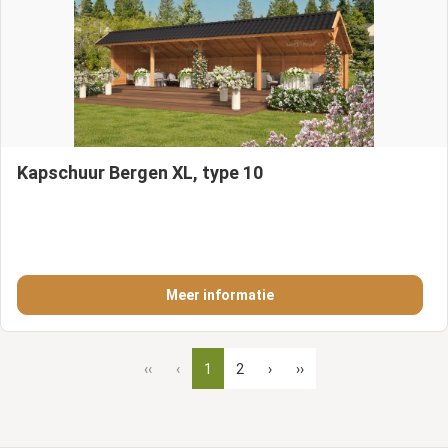
Kapschuur Bergen XL, type 10
Meer informatie
‹‹
‹
1
2
›
››