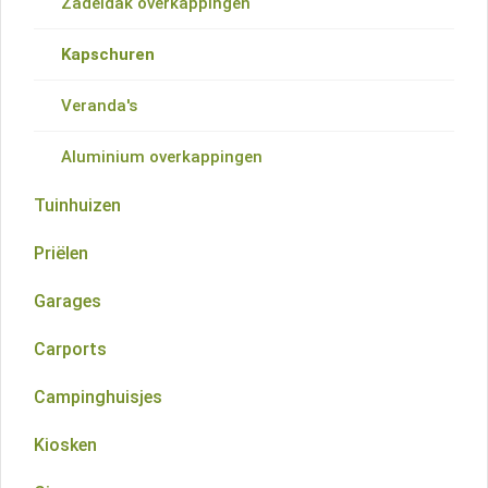
Zadeldak overkappingen
Schilddak blokhutten
Kapschuren
Wolfskap blokhutten
Veranda's
Platdak blokhutten
Aluminium overkappingen
Meerhoekigdak blokhutten
Tuinhuizen
Lessenaarsdak blokhutten
Priëlen
Startersets
Garages
Vloeren
Carports
Campinghuisjes
Kiosken