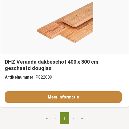
DHZ Veranda dakbeschot 400 x 300 cm
geschaafd douglas
Artikelnummer:
P022009
Meer informatie
‹‹
‹
1
›
››