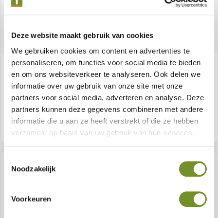
Deze website maakt gebruik van cookies
We gebruiken cookies om content en advertenties te
personaliseren, om functies voor social media te bieden
Douglas wisselsponning 1,8 x 19,5 cm, zwart
en om ons websiteverkeer te analyseren. Ook delen we
geïmpregneerd
informatie over uw gebruik van onze site met onze
partners voor social media, adverteren en analyse. Deze
partners kunnen deze gegevens combineren met andere
informatie die u aan ze heeft verstrekt of die ze hebben
Meer informatie
verzameld op basis van uw gebruik van hun services.
Toestemmingsselectie
Noodzakelijk
Voorkeuren