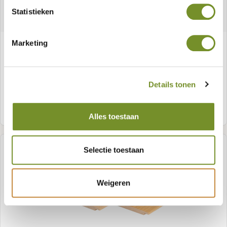
Statistieken
Marketing
Eiken t&g-profiel 1,8 x 13,0 cm
Details tonen
Meer informatie
Alles toestaan
Selectie toestaan
Weigeren