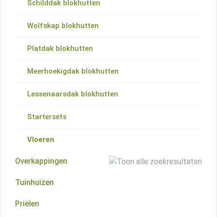
Schilddak blokhutten
Wolfskap blokhutten
Platdak blokhutten
Meerhoekigdak blokhutten
Lessenaarsdak blokhutten
Startersets
Vloeren
Overkappingen
Tuinhuizen
Plat dak overkappingen
Priëlen
Zadeldak overkappingen