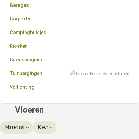
Garages
Kapschuren
Carports
Veranda's
Campinghuisjes
Aluminium overkappingen
Kiosken
Circuswagens
Tuinbergingen
Verlichting
Houten tuinbergingen
Metalen tuinbergingen
Vloeren
Materiaal
Kleur