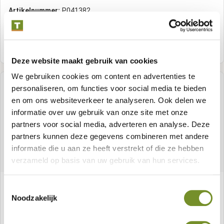
Artikelnummer:
P041382
Meer informatie
Deze website maakt gebruik van cookies
We gebruiken cookies om content en advertenties te
personaliseren, om functies voor social media te bieden
en om ons websiteverkeer te analyseren. Ook delen we
informatie over uw gebruik van onze site met onze
partners voor social media, adverteren en analyse. Deze
partners kunnen deze gegevens combineren met andere
informatie die u aan ze heeft verstrekt of die ze hebben
verzameld op basis van uw gebruik van hun services.
Vloer op maat | 28 mm | Edelweiss | vuren
Toestemmingsselectie
onbehandeld
Noodzakelijk
Artikelnummer:
P041369