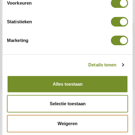
Voorkeuren
Meer informatie
Statistieken
Marketing
Details tonen
Alles toestaan
Excellent massief vloerpakket 26 mm
Selectie toestaan
parketlengte 200 cm
Artikelnummer:
P176453
Weigeren
Meer informatie