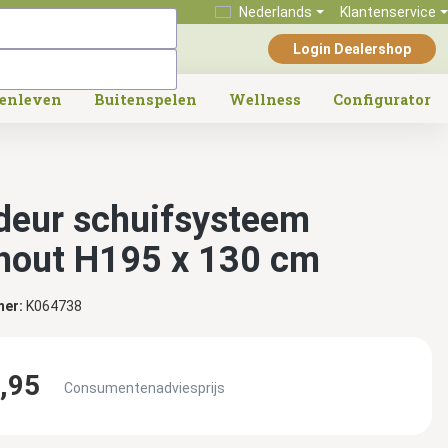
Nederlands
Klantenservice
Login Dealershop
tenleven
Buitenspelen
Wellness
Configurator
deur schuifsysteem
hout H195 x 130 cm
mer:
K064738
,95
Consumentenadviesprijs