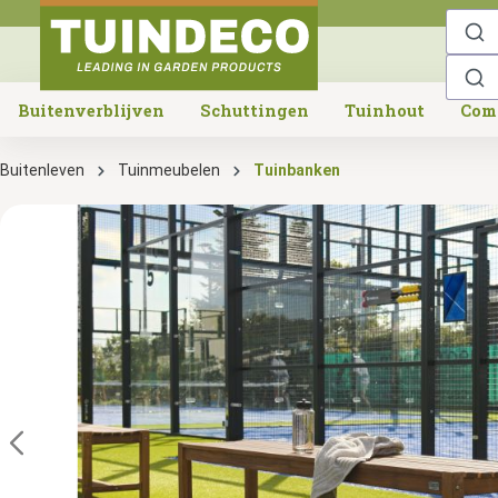
o search
Skip to main navigation
Buitenverblijven
Schuttingen
Tuinhout
Com
Buitenleven
Tuinmeubelen
Tuinbanken