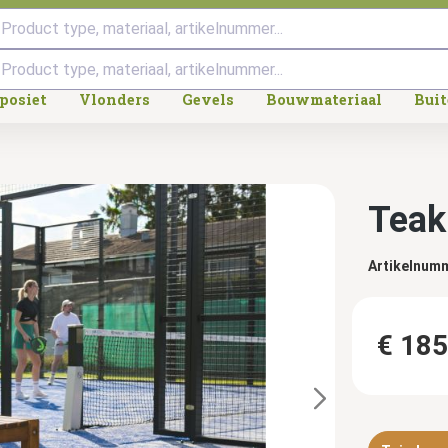
Product type, materiaal, artikelnummer...
posiet
Vlonders
Gevels
Bouwmateriaal
Bui
Teak
Artikelnum
€ 185