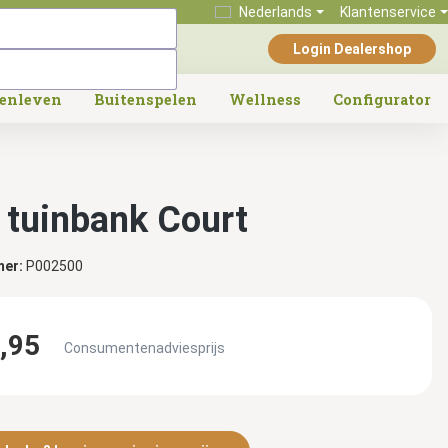
Nederlands
Klantenservice
Login Dealershop
tenleven
Buitenspelen
Wellness
Configurator
 tuinbank Court
mer:
P002500
,95
Consumentenadviesprijs