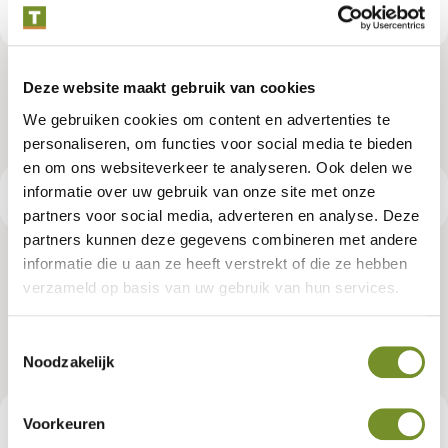
Deze website maakt gebruik van cookies
We gebruiken cookies om content en advertenties te
personaliseren, om functies voor social media te bieden
en om ons websiteverkeer te analyseren. Ook delen we
informatie over uw gebruik van onze site met onze
Productspecificaties
partners voor social media, adverteren en analyse. Deze
partners kunnen deze gegevens combineren met andere
informatie die u aan ze heeft verstrekt of die ze hebben
Prieel Modern middel vuren groen
verzameld op basis van uw gebruik van hun services.
geïmpregneerd
Toestemmingsselectie
Artikelnummer:
P020831
Noodzakelijk
Voorkeuren
€ 1.219,00
Consumentenadviesprijs