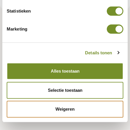
Statistieken
Tuindeco dealer? Log in voor je eigen prijzen.
Marketing
Keurmerk (FSC, PEFC, of neutraal)
Details tonen
PEFC
Neutraal
Alles toestaan
Geen voorraad, misschien zijn er andere varianten beschikbaar?
Selectie toestaan
Weigeren
Bestellen