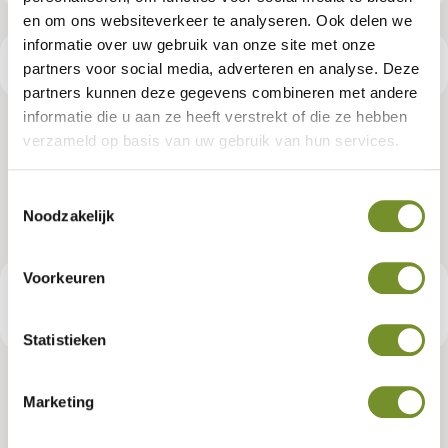
en om ons websiteverkeer te analyseren. Ook delen we
informatie over uw gebruik van onze site met onze
Productspecificaties
partners voor social media, adverteren en analyse. Deze
partners kunnen deze gegevens combineren met andere
informatie die u aan ze heeft verstrekt of die ze hebben
Dakgootset, kunststof, 100 mm,
verzameld op basis van uw gebruik van hun services.
blokhut Jos
Toestemmingsselectie
Noodzakelijk
Artikelnummer:
K065405
Voorkeuren
€ 709,95
Consumentenadviesprijs
Statistieken
Marketing
Tuindeco dealer? Log in voor je eigen prijzen.