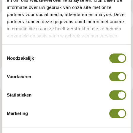
en om ons websiteverkeer te analyseren. Ook delen we
informatie over uw gebruik van onze site met onze
partners voor social media, adverteren en analyse. Deze
Productspecificaties
partners kunnen deze gegevens combineren met andere
informatie die u aan ze heeft verstrekt of die ze hebben
verzameld op basis van uw gebruik van hun services.
Aluminium daktrim - set 05
Toestemmingsselectie
Artikelnummer:
K083157
Noodzakelijk
Voorkeuren
€ 158,95
Consumentenadviesprijs
Statistieken
Tuindeco dealer? Log in voor je eigen prijzen.
Marketing