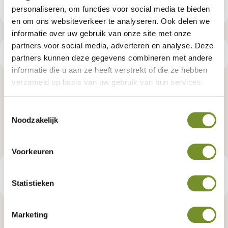
personaliseren, om functies voor social media te bieden
en om ons websiteverkeer te analyseren. Ook delen we
informatie over uw gebruik van onze site met onze
partners voor social media, adverteren en analyse. Deze
Productspecificaties
partners kunnen deze gegevens combineren met andere
informatie die u aan ze heeft verstrekt of die ze hebben
verzameld op basis van uw gebruik van hun services.
Afdekkap (exclusief bol) - Zwart -
Toestemmingsselectie
Achthoekig dak
Noodzakelijk
Artikelnummer:
P002437
Voorkeuren
€ 36,95
Consumentenadviesprijs
Statistieken
Marketing
Tuindeco dealer? Log in voor je eigen prijzen.