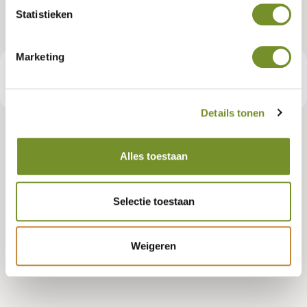
Statistieken
Artikelnummer:
P021611
Marketing
€ 48,95
Consumentenadviesprijs
Details tonen
Tuindeco dealer? Log in voor je eigen prijzen.
Alles toestaan
Selectie toestaan
Bestellen
Weigeren