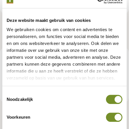
Deze website maakt gebruik van cookies
We gebruiken cookies om content en advertenties te
personaliseren, om functies voor social media te bieden
en om ons websiteverkeer te analyseren. Ook delen we
informatie over uw gebruik van onze site met onze
Beschrijving
partners voor social media, adverteren en analyse. Deze
partners kunnen deze gegevens combineren met andere
informatie die u aan ze heeft verstrekt of die ze hebben
Balken van 4.4x8.8cm
verzameld op basis van uw gebruik van hun services.
Toestemmingsselectie
Productspecificaties
Noodzakelijk
Tuindeurkozijn + aanslagligger
Voorkeuren
grenen zwart