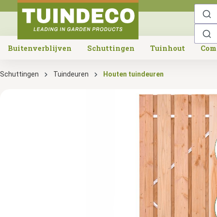
o search
Skip to main navigation
Buitenverblijven
Schuttingen
Tuinhout
Com
Schuttingen
Tuindeuren
Houten tuindeuren