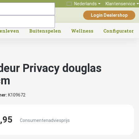
Nederlands
Klantenservice
Login Dealershop
tenleven
Buitenspelen
Wellness
Configurator
deur Privacy douglas
cm
mer:
K109672
,95
Consumentenadviesprijs