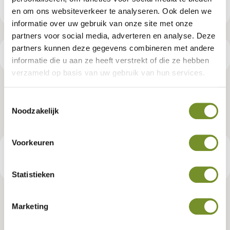
en om ons websiteverkeer te analyseren. Ook delen we
informatie over uw gebruik van onze site met onze
partners voor social media, adverteren en analyse. Deze
partners kunnen deze gegevens combineren met andere
Productspecificaties
informatie die u aan ze heeft verstrekt of die ze hebben
verzameld op basis van uw gebruik van hun services.
Tuinbank Nice, zwart gespoten
Toestemmingsselectie
Noodzakelijk
Artikelnummer:
P169863
Voorkeuren
€ 163,95
Consumentenadviesprijs
Statistieken
Marketing
Tuindeco dealer? Log in voor je eigen prijzen.