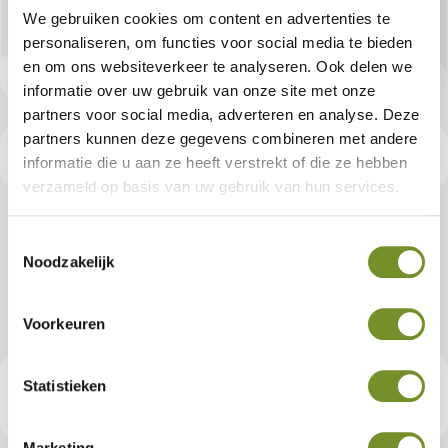
We gebruiken cookies om content en advertenties te
personaliseren, om functies voor social media te bieden
en om ons websiteverkeer te analyseren. Ook delen we
informatie over uw gebruik van onze site met onze
partners voor social media, adverteren en analyse. Deze
partners kunnen deze gegevens combineren met andere
Productspecificaties
informatie die u aan ze heeft verstrekt of die ze hebben
verzameld op basis van uw gebruik van hun services.
Standaard R&D | Bridgend | grijs
Toestemmingsselectie
Noodzakelijk
geïmpregneerd
Artikelnummer:
P017107
Voorkeuren
Statistieken
€ 2.129,00
Consumentenadviesprijs
Marketing