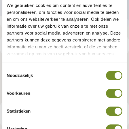
We gebruiken cookies om content en advertenties te
personaliseren, om functies voor social media te bieden
en om ons websiteverkeer te analyseren. Ook delen we
informatie over uw gebruik van onze site met onze
partners voor social media, adverteren en analyse. Deze
partners kunnen deze gegevens combineren met andere
Productspecificaties
informatie die u aan ze heeft verstrekt of die ze hebben
verzameld op basis van uw gebruik van hun services.
Standaard R&D | Big Ben | geel
Toestemmingsselectie
Noodzakelijk
geïmpregneerd
Artikelnummer:
P017094
Voorkeuren
Statistieken
€ 2.859,00
Consumentenadviesprijs
Marketing