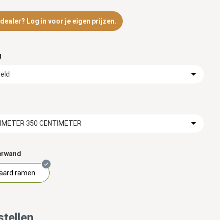
ealer? Log in voor je eigen prijzen.
g
eld
TIMETER 350 CENTIMETER
erwand
aard ramen
tellen