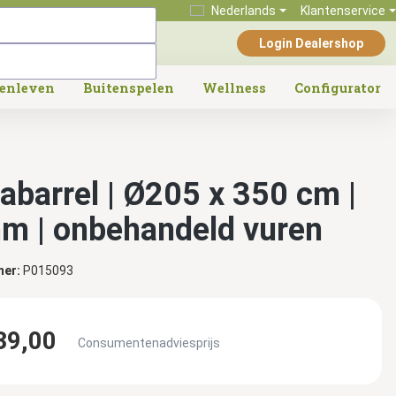
Nederlands
Klantenservice
Login Dealershop
tenleven
Buitenspelen
Wellness
Configurator
abarrel | Ø205 x 350 cm |
m | onbehandeld vuren
mer:
P015093
39,00
Consumentenadviesprijs