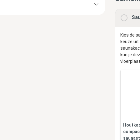
Sau
Kies de s
keuze uit
saunakach
kun je de
vloerplaa
Houtkac
compact
saunast