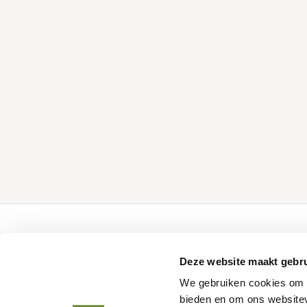
Over Tuindeco
Tuindeco pro
Deze website maakt gebru
Over Tuindeco
Configurator
We gebruiken cookies om c
Dealer worden
Catalogus
bieden en om ons websitev