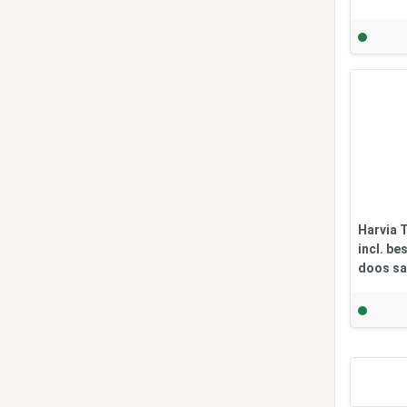
Harvia 
incl. be
doos s