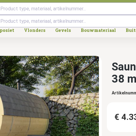
Product type, materiaal, artikelnummer...
posiet
Vlonders
Gevels
Bouwmateriaal
Bui
Saun
38 m
Artikelnum
€ 4.3