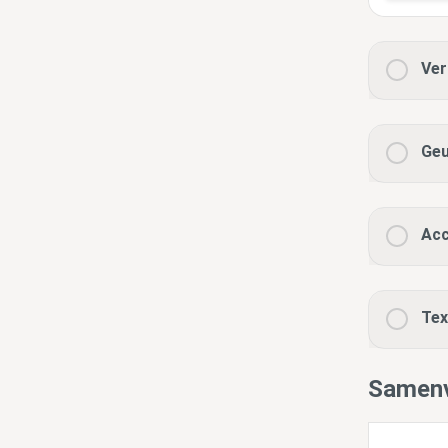
Ver
Geu
Acc
Tex
Samenv