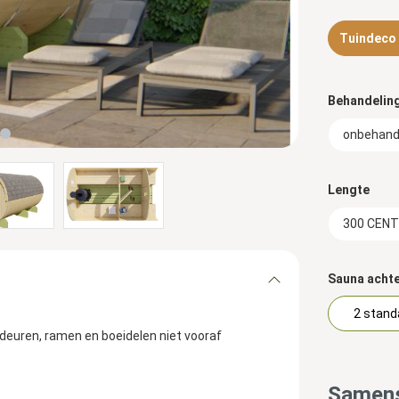
Tuindeco d
Behandelin
onbehand
Lengte
300 CEN
Sauna acht
2 stand
 deuren, ramen en boeidelen niet vooraf
Samens