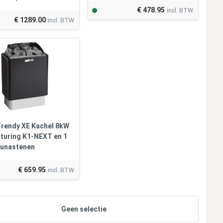
€ 478.95
incl. BTW.
€ 1289.00
incl. BTW.
Trendy XE Kachel 8kW
sturing K1-NEXT en 1
aunastenen
€ 659.95
incl. BTW.
Geen selectie