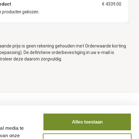
oduct
€ 4339.00
 producten gekozen.
aande prijs is geen rekening gehouden met Orderwaarde korting
toepassing). De definitieve orderbevestiging in uw e-mail is
troleer deze daarom zorgvuldig.
Volg ons op social media
Alles toestaan
al media te
 van onze