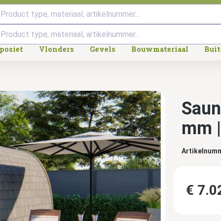
Product type, materiaal, artikelnummer...
posiet
Vlonders
Gevels
Bouwmateriaal
Bui
Saun
mm |
Artikelnum
€ 7.0