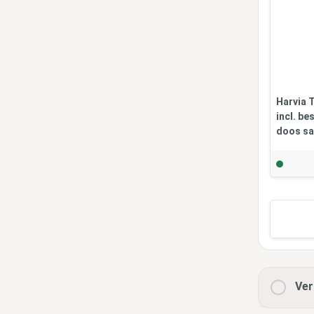
Harvia 
incl. be
doos s
Ver