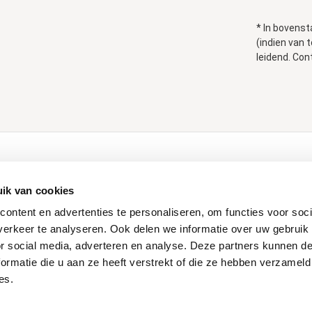
* In bovenst
(indien van 
leidend. Con
ducten
Klantenservice
ik van cookies
Contact
ontent en advertenties te personaliseren, om functies voor soci
Login Dealershop
erkeer te analyseren. Ook delen we informatie over uw gebruik
len
Service aanvraag
or social media, adverteren en analyse. Deze partners kunnen 
Maatwerk
ormatie die u aan ze heeft verstrekt of die ze hebben verzameld
es.