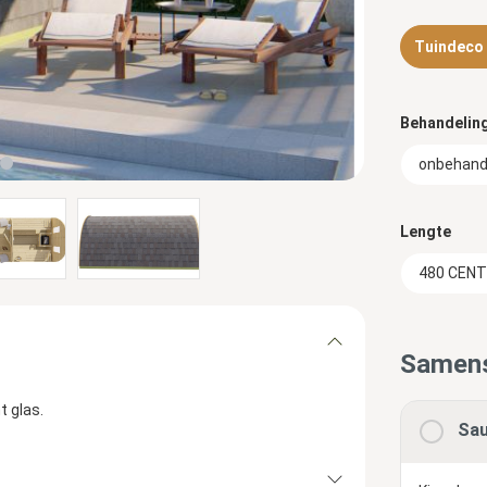
Tuindeco d
Behandelin
onbehand
Lengte
480 CEN
Samens
t glas.
Sau