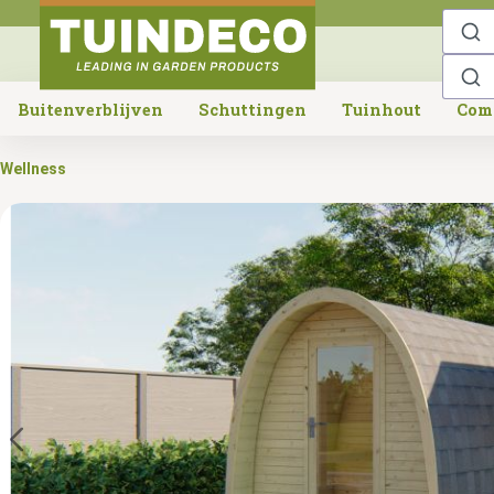
o search
Skip to main navigation
Buitenverblijven
Schuttingen
Tuinhout
Com
Wellness