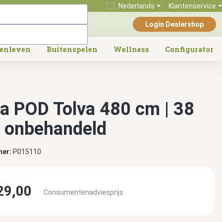
Nederlands
Klantenservice
Login Dealershop
tenleven
Buitenspelen
Wellness
Configurator
a POD Tolva 480 cm | 38
 onbehandeld
mer:
P015110
29,00
Consumentenadviesprijs