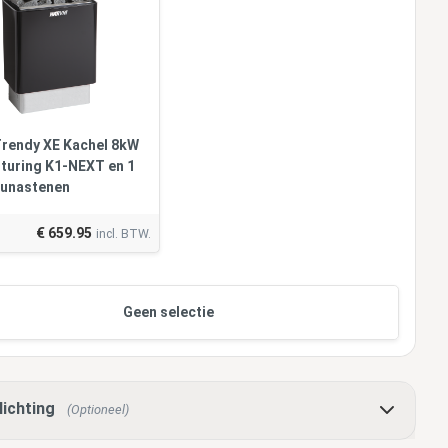
Trendy XE Kachel 8kW
sturing K1-NEXT en 1
aunastenen
€ 659.95
incl. BTW.
Geen selectie
lichting
(Optioneel)