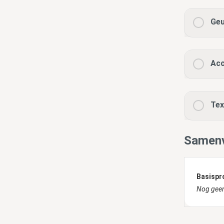
Geu
Acc
Tex
Samenv
Basispr
Nog geen