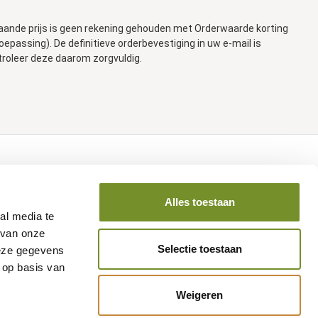
aande prijs is geen rekening gehouden met Orderwaarde korting
toepassing). De definitieve orderbevestiging in uw e-mail is
troleer deze daarom zorgvuldig.
Volg ons op social media
Alles toestaan
al media te
 van onze
Selectie toestaan
deze gegevens
 op basis van
Weigeren