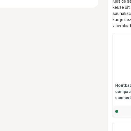
Kies de s
keuze uit
saunakach
kun je de
vloerplaa
Houtkac
compact
saunast