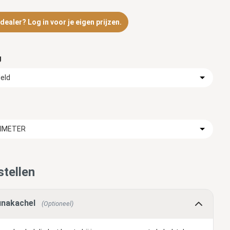
ealer? Log in voor je eigen prijzen.
g
eld
TIMETER
tellen
nakachel
(Optioneel)