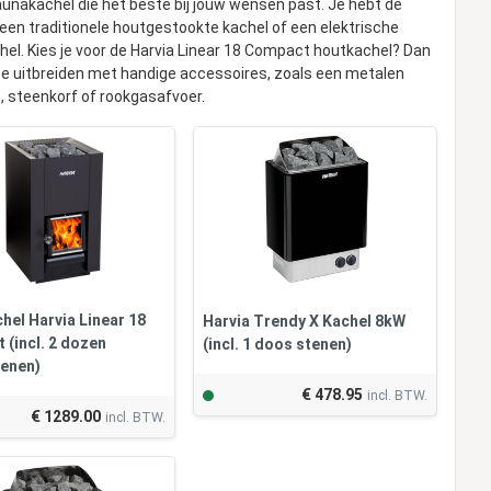
aunakachel die het beste bij jouw wensen past. Je hebt de
 een traditionele houtgestookte kachel of een elektrische
el. Kies je voor de Harvia Linear 18 Compact houtkachel? Dan
ze uitbreiden met handige accessoires, zoals een metalen
t, steenkorf of rookgasafvoer.
hel Harvia Linear 18
Harvia Trendy X Kachel 8kW
 (incl. 2 dozen
(incl. 1 doos stenen)
enen)
€ 478.95
incl. BTW.
€ 1289.00
incl. BTW.