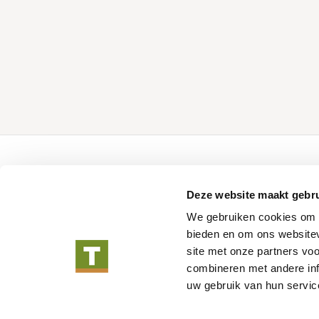
Over Tuindeco
Tuindeco pro
Deze website maakt gebru
Over Tuindeco
Configurator
We gebruiken cookies om c
Dealer worden
Catalogus
bieden en om ons websitev
Duurzaam ondernemen
Promotiemateria
site met onze partners vo
Blog
combineren met andere inf
Vacatures
uw gebruik van hun servic