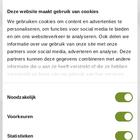
Deze website maakt gebruik van cookies
We gebruiken cookies om content en advertenties te
personaliseren, om functies voor social media te bieden
Beschrijving
en om ons websiteverkeer te analyseren. Ook delen we
informatie over uw gebruik van onze site met onze
partners voor social media, adverteren en analyse. Deze
kan worden gebruikt door het in water te mengen (dat op de
partners kunnen deze gegevens combineren met andere
hete saunakachels wordt gegoten) of rechtstreeks aan te
brengen op de oppervlakken die zijn ontworpen voor
informatie die u aan ze heeft verstrekt of die ze hebben
geurverdamping
verzameld op basis van uw gebruik van hun services.
Toestemmingsselectie
Productspecificaties
Noodzakelijk
Harvia saunastoomgeurset
Voorkeuren
Artikelnummer:
P058919
Statistieken