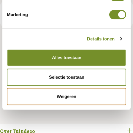
€ 19,95
Consumentenadviesprijs
Marketing
Details tonen
Tuindeco dealer? Log in voor je eigen prijzen.
Alles toestaan
Selectie toestaan
Bestellen
Weigeren
Over Tuindeco