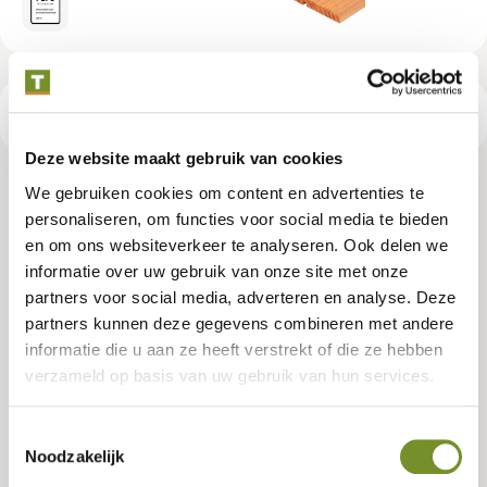
Productspecificaties
Deze website maakt gebruik van cookies
Red Class Wood ME vuren zweeds
We gebruiken cookies om content en advertenties te
personaliseren, om functies voor social media te bieden
rabat 1,1/2,2 x 19,5 x 500 cm,
en om ons websiteverkeer te analyseren. Ook delen we
informatie over uw gebruik van onze site met onze
vers, geïmpregneerd, 3 zijden
partners voor social media, adverteren en analyse. Deze
geschaafd, 1 zijde fijnbezaagd, 2
partners kunnen deze gegevens combineren met andere
informatie die u aan ze heeft verstrekt of die ze hebben
zijden vellingkant, 1 zijde 2
verzameld op basis van uw gebruik van hun services.
groeven
Toestemmingsselectie
Noodzakelijk
Artikelnummer:
P006576