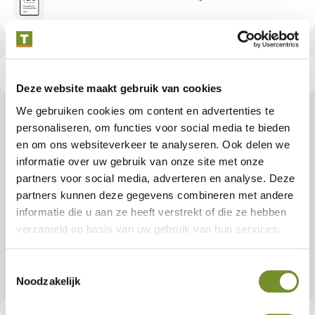
Productspecificaties
Deze website maakt gebruik van cookies
We gebruiken cookies om content en advertenties te
Red Class Wood ME vuren
personaliseren, om functies voor social media te bieden
en om ons websiteverkeer te analyseren. Ook delen we
wisselsponning 1,8 x 19,5 x 500
informatie over uw gebruik van onze site met onze
partners voor social media, adverteren en analyse. Deze
cm, gedroogd, geïmpregneerd, 3
partners kunnen deze gegevens combineren met andere
zijden geschaafd, 1 zijde
informatie die u aan ze heeft verstrekt of die ze hebben
verzameld op basis van uw gebruik van hun services.
fijnbezaagd, 2 zijden vellingkant
Toestemmingsselectie
Artikelnummer:
P006532
Noodzakelijk