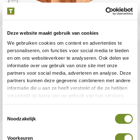
Deze website maakt gebruik van cookies
Productspecificaties
We gebruiken cookies om content en advertenties te
personaliseren, om functies voor social media te bieden
Red Class Wood ME vuren paal
en om ons websiteverkeer te analyseren. Ook delen we
informatie over uw gebruik van onze site met onze
14,0 x 14,0 x 400 cm, gedroogd,
partners voor social media, adverteren en analyse. Deze
geïmpregneerd, geschaafd, 4
partners kunnen deze gegevens combineren met andere
informatie die u aan ze heeft verstrekt of die ze hebben
ronde hoeken, gelamineerd
verzameld op basis van uw gebruik van hun services.
Artikelnummer:
P006475
Toestemmingsselectie
Noodzakelijk
€ 99,95
Consumentenadviesprijs
Voorkeuren