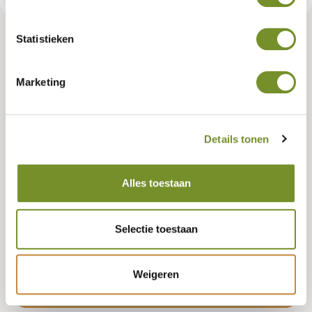
Statistieken
Tuindeco dealer? Log in voor je eigen prijzen.
Marketing
Keurmerk (FSC, PEFC, of neutraal)
PEFC
FSC
Neutraal
Details tonen
Lengte
Alles toestaan
400 CENTIMETER
Selectie toestaan
Weigeren
Bestellen