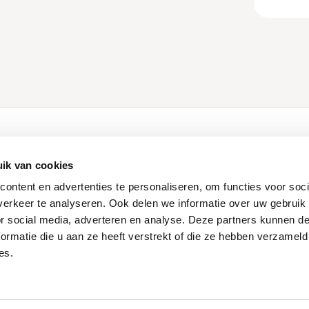
ducten
Klantenservice
ik van cookies
Contact
ontent en advertenties te personaliseren, om functies voor soci
Login Dealershop
erkeer te analyseren. Ook delen we informatie over uw gebruik
len
Service aanvraag
or social media, adverteren en analyse. Deze partners kunnen 
Maatwerk
ormatie die u aan ze heeft verstrekt of die ze hebben verzameld
es.