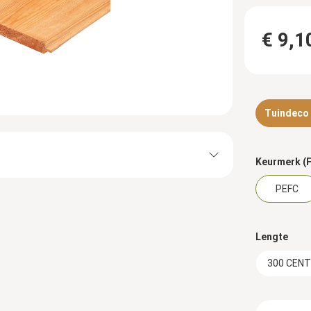
€ 9,1
Tuindeco d
Keurmerk (F
PEFC
Lengte
300 CEN