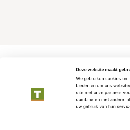
Over Tuindeco
Tuindeco pro
Deze website maakt gebru
Over Tuindeco
Configurator
We gebruiken cookies om c
Dealer worden
Catalogus
bieden en om ons websitev
Duurzaam ondernemen
Promotiemateria
site met onze partners vo
Blog
combineren met andere inf
Vacatures
uw gebruik van hun servic