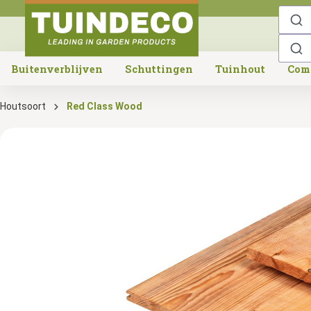
o search
Skip to main navigation
Buitenverblijven
Schuttingen
Tuinhout
Com
Houtsoort
Red Class Wood