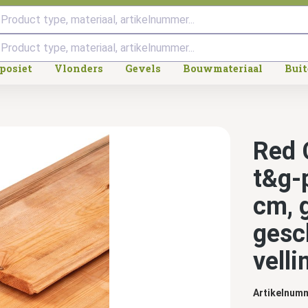
Product type, materiaal, artikelnummer...
posiet
Vlonders
Gevels
Bouwmateriaal
Bui
Red 
t&g-p
cm, 
gesc
velli
Artikelnum