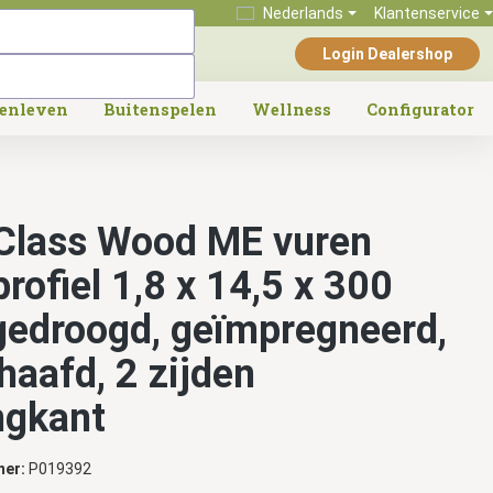
Nederlands
Klantenservice
Login Dealershop
tenleven
Buitenspelen
Wellness
Configurator
Class Wood ME vuren
rofiel 1,8 x 14,5 x 300
gedroogd, geïmpregneerd,
haafd, 2 zijden
ngkant
mer:
P019392