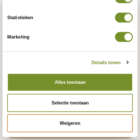
Statistieken
Tuindeco dealer? Log in voor je eigen prijzen.
Marketing
Keurmerk (FSC, PEFC, of neutraal)
PEFC
FSC
Neutraal
Details tonen
Lengte
Alles toestaan
200 CENTIMETER
Selectie toestaan
Weigeren
Bestellen