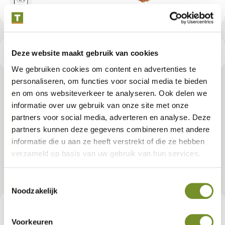
Deze website maakt gebruik van cookies
Productspecificaties
We gebruiken cookies om content en advertenties te
personaliseren, om functies voor social media te bieden
Red Class Wood ME vuren
en om ons websiteverkeer te analyseren. Ook delen we
informatie over uw gebruik van onze site met onze
blokhutprofiel 2,8 x 14,5 x 200
partners voor social media, adverteren en analyse. Deze
cm, gedroogd, geïmpregneerd,
partners kunnen deze gegevens combineren met andere
informatie die u aan ze heeft verstrekt of die ze hebben
geschaafd, 4 ronde hoeken
verzameld op basis van uw gebruik van hun services.
Artikelnummer:
P006515
Toestemmingsselectie
Noodzakelijk
€ 9,40
Consumentenadviesprijs
Voorkeuren