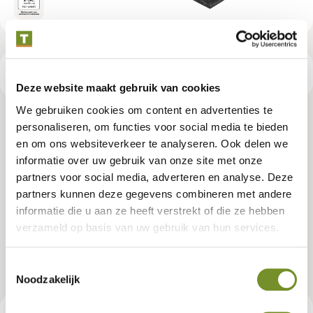
Productspecificaties
Deze website maakt gebruik van cookies
We gebruiken cookies om content en advertenties te
NE vuren zweeds rabat 1,1/2,2 x
personaliseren, om functies voor social media te bieden
en om ons websiteverkeer te analyseren. Ook delen we
19,5 x 240 cm, gedroogd, zwart
informatie over uw gebruik van onze site met onze
partners voor social media, adverteren en analyse. Deze
gespoten, 3 zijden geschaafd, 1
partners kunnen deze gegevens combineren met andere
zijde fijnbezaagd, scherpkantig, 1
informatie die u aan ze heeft verstrekt of die ze hebben
verzameld op basis van uw gebruik van hun services.
zijde 2 groeven
Toestemmingsselectie
Artikelnummer:
P006664
Noodzakelijk