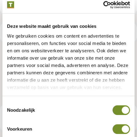
Deze website maakt gebruik van cookies
Productspecificaties
We gebruiken cookies om content en advertenties te
personaliseren, om functies voor social media te bieden
en om ons websiteverkeer te analyseren. Ook delen we
NE vuren regel 4,5 x 9,5 x 270 cm,
informatie over uw gebruik van onze site met onze
partners voor social media, adverteren en analyse. Deze
gedroogd, groen geïmpregneerd,
partners kunnen deze gegevens combineren met andere
geschaafd, 4 ronde hoeken
informatie die u aan ze heeft verstrekt of die ze hebben
verzameld op basis van uw gebruik van hun services.
Artikelnummer:
P019034
Toestemmingsselectie
Noodzakelijk
€ 13,95
Consumentenadviesprijs
Voorkeuren