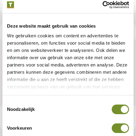
Deze website maakt gebruik van cookies
Productspecificaties
We gebruiken cookies om content en advertenties te
personaliseren, om functies voor social media te bieden
en om ons websiteverkeer te analyseren. Ook delen we
NE vuren lat 1,9 x 7,0 x 390 cm,
informatie over uw gebruik van onze site met onze
partners voor social media, adverteren en analyse. Deze
gedroogd, groen geïmpregneerd,
partners kunnen deze gegevens combineren met andere
geschaafd, 4 ronde hoeken
informatie die u aan ze heeft verstrekt of die ze hebben
verzameld op basis van uw gebruik van hun services.
Artikelnummer:
P019002
Toestemmingsselectie
Noodzakelijk
€ 7,65
Consumentenadviesprijs
Voorkeuren