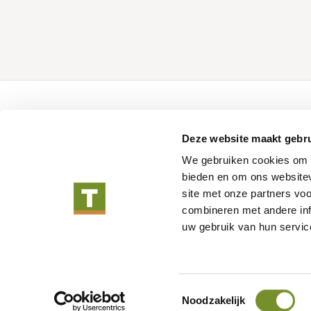
Over Tuindeco
Tuindeco pro
Deze website maakt gebru
Over Tuindeco
Configurator
We gebruiken cookies om c
Dealer worden
Catalogus
bieden en om ons websitev
Duurzaam ondernemen
Promotiemateria
site met onze partners vo
Blog
combineren met andere inf
Vacatures
uw gebruik van hun servic
Algemene
Toestemmingsselectie
Noodzakelijk