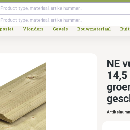
Product type, materiaal, artikelnummer...
posiet
Vlonders
Gevels
Bouwmateriaal
Bui
NE v
14,5
groe
gesc
Artikelnum