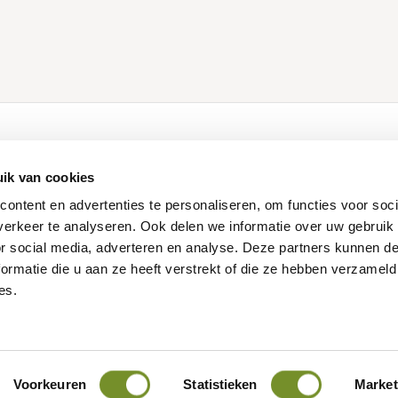
ducten
Klantenservice
ik van cookies
Contact
ontent en advertenties te personaliseren, om functies voor soci
Login Dealershop
erkeer te analyseren. Ook delen we informatie over uw gebruik
len
Service aanvraag
or social media, adverteren en analyse. Deze partners kunnen 
Maatwerk
ormatie die u aan ze heeft verstrekt of die ze hebben verzameld
es.
 voorwaarden
Cookies
Privacy verklaring
© 2025 - Tuindeco Inter
Voorkeuren
Statistieken
Market