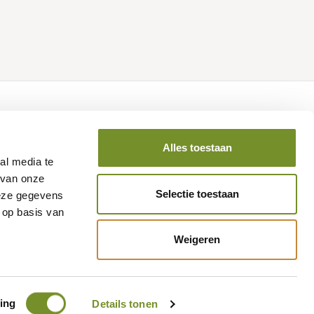
Volg ons op social media
Alles toestaan
al media te
 van onze
Selectie toestaan
deze gegevens
 op basis van
Weigeren
national B.V.
ing
Details tonen