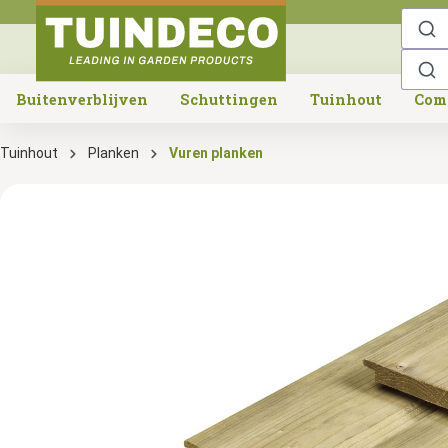
o search
Skip to main navigation
Buitenverblijven
Schuttingen
Tuinhout
Com
Tuinhout
Planken
Vuren planken