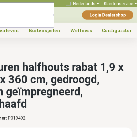
Nederlands
Klantenservice
Login Dealershop
tenleven
Buitenspelen
Wellness
Configurator
uren halfhouts rabat 1,9 x
 x 360 cm, gedroogd,
n geïmpregneerd,
haafd
mer:
P019492