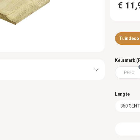
€ 11,
Tuindeco d
Keurmerk (F
PEFC
Lengte
360 CEN