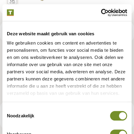
Productspecificaties
Deze website maakt gebruik van cookies
We gebruiken cookies om content en advertenties te
personaliseren, om functies voor social media te bieden
Grenen regel 2,8 x 3,6 x 180 cm,
en om ons websiteverkeer te analyseren. Ook delen we
informatie over uw gebruik van onze site met onze
vers, groen geïmpregneerd,
partners voor social media, adverteren en analyse. Deze
geschaafd, scherpkantig
partners kunnen deze gegevens combineren met andere
informatie die u aan ze heeft verstrekt of die ze hebben
Artikelnummer:
P018988
verzameld op basis van uw gebruik van hun services.
Toestemmingsselectie
€ 3,10
Consumentenadviesprijs
Noodzakelijk