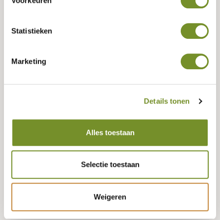
Voorkeuren
Tuindeco dealer? Log in voor je eigen prijzen.
Statistieken
Keurmerk (FSC, PEFC, of neutraal)
Marketing
PEFC
FSC
Neutraal
Details tonen
Lengte
180 CENTIMETER
Alles toestaan
Geen voorraad, misschien zijn er andere varianten beschikbaar?
Selectie toestaan
Weigeren
Bestellen