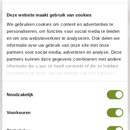
Deze website maakt gebruik van cookies
We gebruiken cookies om content en advertenties te
Productspecificaties
personaliseren, om functies voor social media te bieden
en om ons websiteverkeer te analyseren. Ook delen we
informatie over uw gebruik van onze site met onze
Keruing hardhout regel 4,4 x 14,5 x
partners voor social media, adverteren en analyse. Deze
partners kunnen deze gegevens combineren met andere
490 cm kunstmatig gedroogd,
informatie die u aan ze heeft verstrekt of die ze hebben
verzameld op basis van uw gebruik van hun services.
geschaafd, 2 zijden 2 V-groeven, 4
ronde hoeken
Toestemmingsselectie
Noodzakelijk
Artikelnummer:
P002275
Voorkeuren
€ 84,95
Consumentenadviesprijs