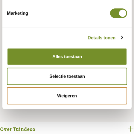
Tuindeco dealer? Log in voor je eigen prijzen.
Marketing
Lengte
Details tonen
400 CENTIMETER
Alles toestaan
Selectie toestaan
Bestellen
Weigeren
Over Tuindeco