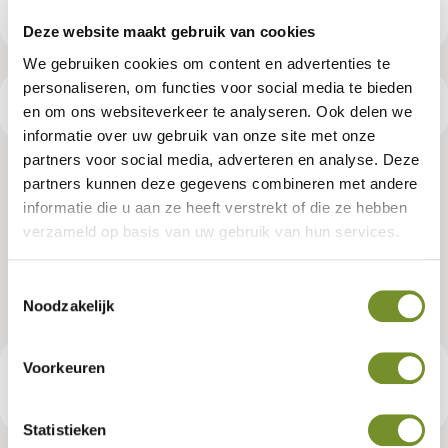
Deze website maakt gebruik van cookies
We gebruiken cookies om content en advertenties te
personaliseren, om functies voor social media te bieden
Productspecificaties
en om ons websiteverkeer te analyseren. Ook delen we
informatie over uw gebruik van onze site met onze
partners voor social media, adverteren en analyse. Deze
Keruing hardhout halfhouts rabat
partners kunnen deze gegevens combineren met andere
informatie die u aan ze heeft verstrekt of die ze hebben
1,6 x 14,0 x 400 cm kunstmatig
verzameld op basis van uw gebruik van hun services.
gedroogd, geschaafd
Toestemmingsselectie
Noodzakelijk
Artikelnummer:
P002295
Voorkeuren
€ 25,95
Consumentenadviesprijs
Statistieken