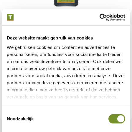
Beschrijving
Deze website maakt gebruik van cookies
We gebruiken cookies om content en advertenties te
Deze impregneervloeistof is al verdund tot een gereed product,
personaliseren, om functies voor social media te bieden
en aan te brengen door middel van dompelen, met een
en om ons websiteverkeer te analyseren. Ook delen we
hogedrukspuit, of met een kwast. We adviseren 2 tot 3 lagen
informatie over uw gebruik van onze site met onze
aan te brengen op geschaafd hout. Voor fijn bezaagd hout zijn 2
lagen voldoende. Het drogen duurt ongeveer 48 uur, afhankelijk
partners voor social media, adverteren en analyse. Deze
van het weer. Houd er rekening mee dat de vloeistof vlekken kan
partners kunnen deze gegevens combineren met andere
maken. Op niet poreuze oppervlakken zoals glas of staal, hecht
informatie die u aan ze heeft verstrekt of die ze hebben
het niet en is het af te spoelen met water.
verzameld op basis van uw gebruik van hun services.
Productspecificaties
Toestemmingsselectie
Noodzakelijk