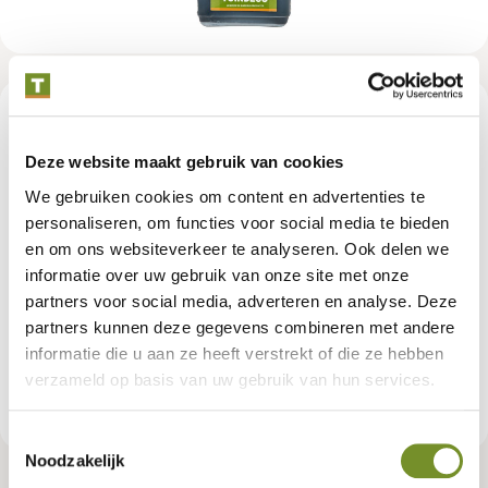
Beschrijving
Deze website maakt gebruik van cookies
Deze impregneervloeistof is al verdund tot een gereed product,
We gebruiken cookies om content en advertenties te
en aan te brengen door middel van dompelen, met een
personaliseren, om functies voor social media te bieden
hogedrukspuit, of met een kwast. We adviseren 2 tot 3 lagen
en om ons websiteverkeer te analyseren. Ook delen we
aan te brengen op geschaafd hout. Voor fijn bezaagd hout zijn 2
informatie over uw gebruik van onze site met onze
lagen voldoende. Het drogen duurt ongeveer 48 uur, afhankelijk
van het weer. Houd er rekening mee dat de vloeistof vlekken kan
partners voor social media, adverteren en analyse. Deze
maken. Op niet poreuze oppervlakken zoals glas of staal, hecht
partners kunnen deze gegevens combineren met andere
het niet en is het af te spoelen met water.
informatie die u aan ze heeft verstrekt of die ze hebben
verzameld op basis van uw gebruik van hun services.
Productspecificaties
Toestemmingsselectie
Noodzakelijk