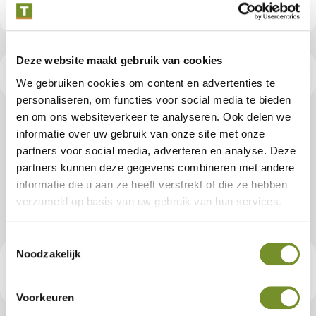
Deze website maakt gebruik van cookies
Productspecificaties
We gebruiken cookies om content en advertenties te
personaliseren, om functies voor social media te bieden
en om ons websiteverkeer te analyseren. Ook delen we
Angelim vermelho hardhout
informatie over uw gebruik van onze site met onze
partners voor social media, adverteren en analyse. Deze
bestekhout 5,0 x 10,0 x 250 cm
partners kunnen deze gegevens combineren met andere
fijnbezaagd
informatie die u aan ze heeft verstrekt of die ze hebben
verzameld op basis van uw gebruik van hun services.
Artikelnummer:
P086798
Toestemmingsselectie
Noodzakelijk
€ 18,95
Consumentenadviesprijs
Voorkeuren