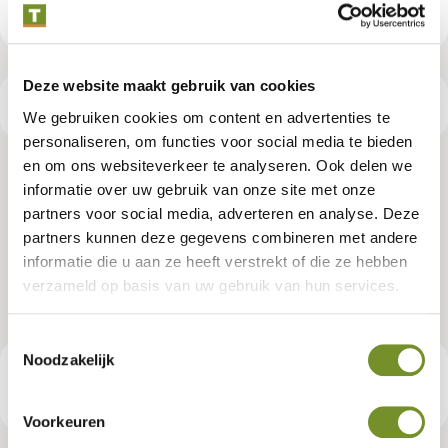
Deze website maakt gebruik van cookies
Productspecificaties
We gebruiken cookies om content en advertenties te
personaliseren, om functies voor social media te bieden
en om ons websiteverkeer te analyseren. Ook delen we
Grenen kantplank 2,0 x 20,0 x 400
informatie over uw gebruik van onze site met onze
partners voor social media, adverteren en analyse. Deze
cm, vers, groen geïmpregneerd,
partners kunnen deze gegevens combineren met andere
fijnbezaagd, scherpkantig
informatie die u aan ze heeft verstrekt of die ze hebben
verzameld op basis van uw gebruik van hun services.
Artikelnummer:
P006593
Toestemmingsselectie
Noodzakelijk
€ 14,95
Consumentenadviesprijs
Voorkeuren