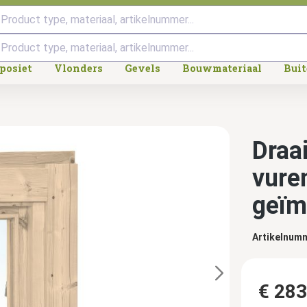
Product type, materiaal, artikelnummer...
posiet
Vlonders
Gevels
Bouwmateriaal
Bui
Draa
vuren
geïm
Artikelnum
€ 283