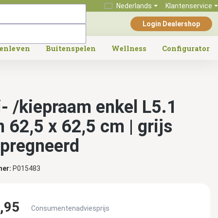
Nederlands
Klantenservice
Login Dealershop
tenleven
Buitenspelen
Wellness
Configurator
i- /kiepraam enkel L5.1
 62,5 x 62,5 cm | grijs
pregneerd
mer:
P015483
,95
Consumentenadviesprijs