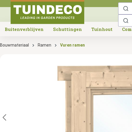
o search
Skip to main navigation
Buitenverblijven
Schuttingen
Tuinhout
Com
Bouwmateriaal
Ramen
Vuren ramen