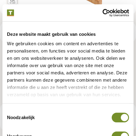
Productspecificaties
Deze website maakt gebruik van cookies
We gebruiken cookies om content en advertenties te
personaliseren, om functies voor social media te bieden
Douglas steigerplank 3,0 x 20,0 x
en om ons websiteverkeer te analyseren. Ook delen we
informatie over uw gebruik van onze site met onze
400 cm, vers, fijnbezaagd,
partners voor social media, adverteren en analyse. Deze
scherpkantig
partners kunnen deze gegevens combineren met andere
informatie die u aan ze heeft verstrekt of die ze hebben
Artikelnummer:
P020997
verzameld op basis van uw gebruik van hun services.
Toestemmingsselectie
€ 23,95
Consumentenadviesprijs
Noodzakelijk