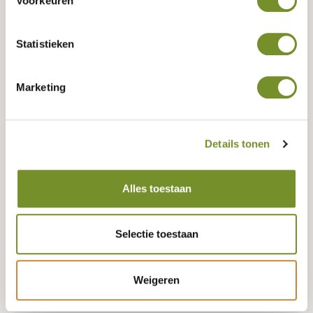
Voorkeuren
Tuindeco dealer? Log in voor je eigen prijzen.
Statistieken
Keurmerk (FSC, PEFC, of neutraal)
Marketing
PEFC
FSC
Neutraal
Details tonen
Lengte
400 CENTIMETER
Alles toestaan
Geen voorraad, misschien zijn er andere varianten beschikbaar?
Selectie toestaan
Weigeren
Bestellen