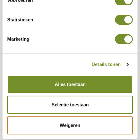
Voorkeuren
Tuindeco dealer? Log in voor je eigen prijzen.
Statistieken
Keurmerk (FSC, PEFC, of neutraal)
Marketing
PEFC
FSC
Neutraal
Details tonen
Lengte
300 CENTIMETER
Alles toestaan
Geen voorraad, misschien zijn er andere varianten beschikbaar?
Selectie toestaan
Weigeren
Bestellen