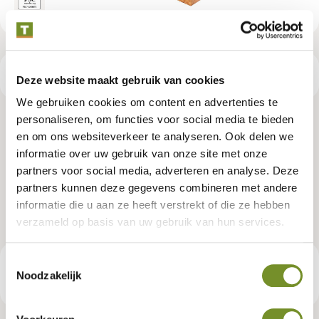
Productspecificaties
Deze website maakt gebruik van cookies
We gebruiken cookies om content en advertenties te
personaliseren, om functies voor social media te bieden
Douglas ligger 4,5 x 16,0 x 300
en om ons websiteverkeer te analyseren. Ook delen we
informatie over uw gebruik van onze site met onze
cm, gedroogd, geschaafd, 4 ronde
partners voor social media, adverteren en analyse. Deze
hoeken
partners kunnen deze gegevens combineren met andere
informatie die u aan ze heeft verstrekt of die ze hebben
Artikelnummer:
P021206
verzameld op basis van uw gebruik van hun services.
Toestemmingsselectie
€ 27,95
Consumentenadviesprijs
Noodzakelijk