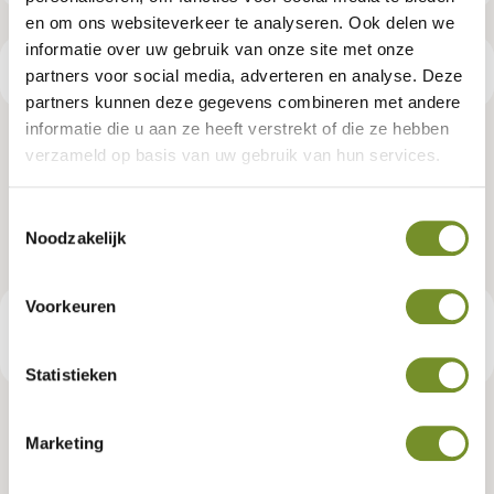
en om ons websiteverkeer te analyseren. Ook delen we
informatie over uw gebruik van onze site met onze
Productspecificaties
partners voor social media, adverteren en analyse. Deze
partners kunnen deze gegevens combineren met andere
informatie die u aan ze heeft verstrekt of die ze hebben
Dakgootset, verzinkt, 125 mm,
verzameld op basis van uw gebruik van hun services.
zadeldak Hamar L Type 9 - 12
Toestemmingsselectie
Noodzakelijk
Artikelnummer:
K065222
Voorkeuren
€ 1.029,00
Consumentenadviesprijs
Statistieken
Marketing
Tuindeco dealer? Log in voor je eigen prijzen.