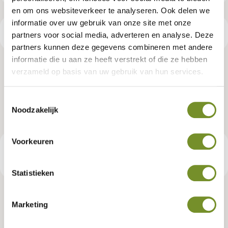
en om ons websiteverkeer te analyseren. Ook delen we
informatie over uw gebruik van onze site met onze
Productspecificaties
partners voor social media, adverteren en analyse. Deze
partners kunnen deze gegevens combineren met andere
informatie die u aan ze heeft verstrekt of die ze hebben
Dakgootset, verzinkt, 125 mm,
verzameld op basis van uw gebruik van hun services.
DHZ kapschuur Obdam
Toestemmingsselectie
Noodzakelijk
Artikelnummer:
K065273
Voorkeuren
€ 994,95
Consumentenadviesprijs
Statistieken
Marketing
Tuindeco dealer? Log in voor je eigen prijzen.