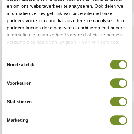
en om ons websiteverkeer te analyseren. Ook delen we
informatie over uw gebruik van onze site met onze
Productspecificaties
partners voor social media, adverteren en analyse. Deze
partners kunnen deze gegevens combineren met andere
informatie die u aan ze heeft verstrekt of die ze hebben
Dakgootset, verzinkt, 125 mm,
verzameld op basis van uw gebruik van hun services.
blokhutprieel Konstantin
Toestemmingsselectie
Noodzakelijk
Artikelnummer:
K064885
Voorkeuren
€ 315,95
Consumentenadviesprijs
Statistieken
Marketing
Tuindeco dealer? Log in voor je eigen prijzen.