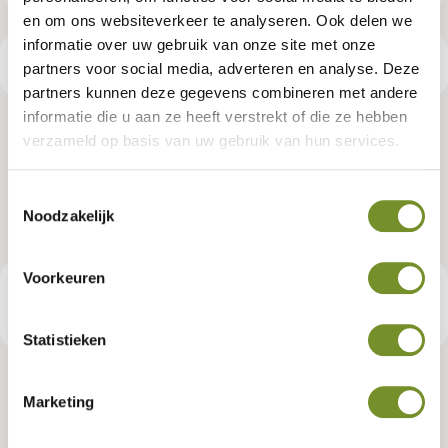
en om ons websiteverkeer te analyseren. Ook delen we
informatie over uw gebruik van onze site met onze
Productspecificaties
partners voor social media, adverteren en analyse. Deze
partners kunnen deze gegevens combineren met andere
informatie die u aan ze heeft verstrekt of die ze hebben
Dakgootset, verzinkt, 125 mm,
verzameld op basis van uw gebruik van hun services.
blokhut Tova
Toestemmingsselectie
Noodzakelijk
Artikelnummer:
K065549
Voorkeuren
€ 559,95
Consumentenadviesprijs
Statistieken
Marketing
Tuindeco dealer? Log in voor je eigen prijzen.