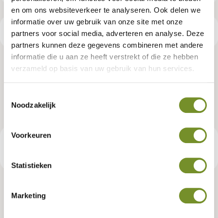
en om ons websiteverkeer te analyseren. Ook delen we
informatie over uw gebruik van onze site met onze
Productspecificaties
partners voor social media, adverteren en analyse. Deze
partners kunnen deze gegevens combineren met andere
informatie die u aan ze heeft verstrekt of die ze hebben
Dakgootset, verzinkt, 125 mm,
verzameld op basis van uw gebruik van hun services.
blokhut Jackson
Toestemmingsselectie
Noodzakelijk
Artikelnummer:
K065668
Voorkeuren
€ 944,95
Consumentenadviesprijs
Statistieken
Marketing
Tuindeco dealer? Log in voor je eigen prijzen.