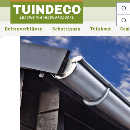
o search
Skip to main navigation
Buitenverblijven
Schuttingen
Tuinhout
Com