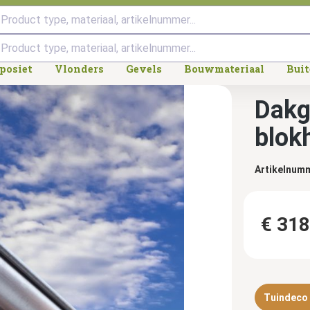
Product type, materiaal, artikelnummer...
posiet
Vlonders
Gevels
Bouwmateriaal
Bui
Dakg
blokh
Artikelnum
€ 318
Tuindeco d