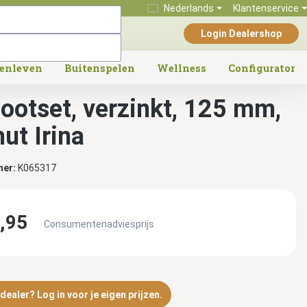
Nederlands
Klantenservice
Login Dealershop
tenleven
Buitenspelen
Wellness
Configurator
ootset, verzinkt, 125 mm,
ut Irina
mer:
K065317
,95
Consumentenadviesprijs
ealer? Log in voor je eigen prijzen.