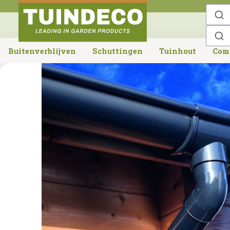
o search
Skip to main navigation
Buitenverblijven
Schuttingen
Tuinhout
Com