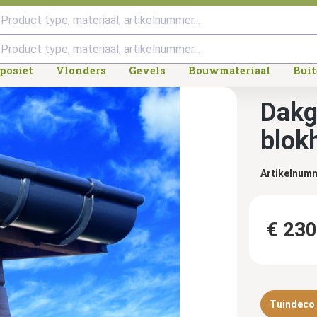
Product type, materiaal, artikelnummer...
posiet
Vlonders
Gevels
Bouwmateriaal
Bui
Dakg
blok
Artikelnum
€ 230
Tuindeco d