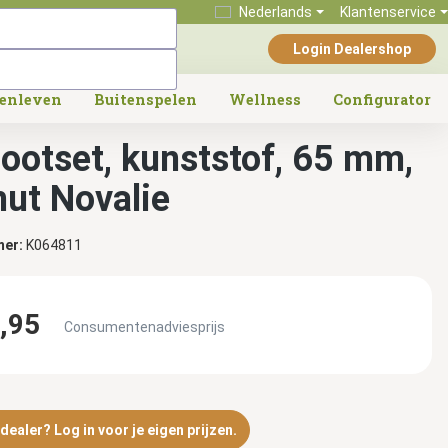
Nederlands
Klantenservice
Login Dealershop
tenleven
Buitenspelen
Wellness
Configurator
ootset, kunststof, 65 mm,
hut Novalie
mer:
K064811
,95
Consumentenadviesprijs
ealer? Log in voor je eigen prijzen.